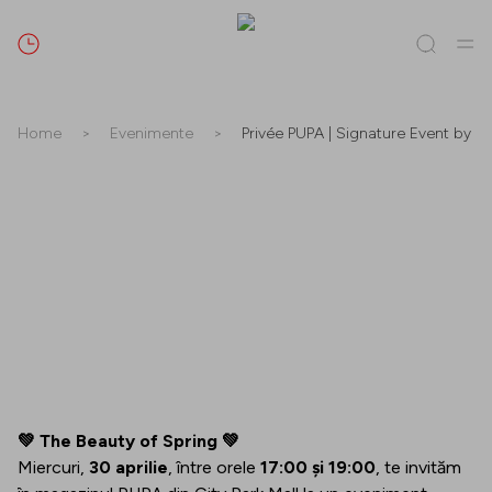
Caută
Home
>
Evenimente
>
Privée PUPA | Signature Event by Ci
Tot / Toate
(
0
)
Magazine
(
0
)
Oferte
(
0
)
Evenimente
(
0
)
Magazine
Oferte
Evenimente
💚 The Beauty of Spring 💚
Miercuri,
30 aprilie
, între orele
17:00 și 19:00
, te invităm