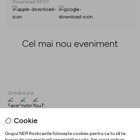
Download SPOT
Cel mai nou eveniment
Urmărește
Facebook
Instgram
YouTube
SPOT
Cookie
Download SPOT
Grupul NEPI Rockcastle folosește cookies pentru ca tu să te
bucuri de cea mai bună experiență pe site. Am creat opțiuni