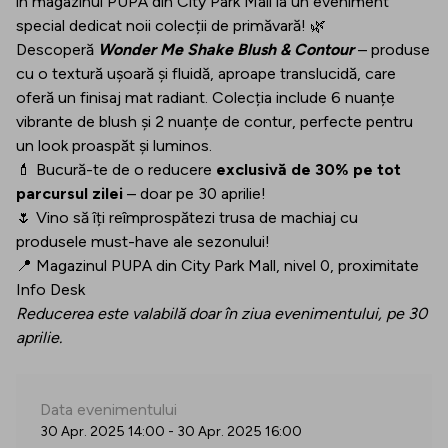
în magazinul PUPA din City Park Mall la un eveniment
special dedicat noii colecții de primăvară! 🌿
Descoperă
Wonder Me Shake Blush & Contour
– produse
cu o textură ușoară și fluidă, aproape translucidă, care
oferă un finisaj mat radiant. Colecția include 6 nuanțe
vibrante de blush și 2 nuanțe de contur, perfecte pentru
un look proaspăt și luminos.
💄 Bucură-te de o reducere
exclusivă de 30% pe tot
parcursul zilei
– doar pe 30 aprilie!
🌷 Vino să îți reîmprospătezi trusa de machiaj cu
produsele must-have ale sezonului!
📍 Magazinul PUPA din City Park Mall, nivel 0, proximitate
Info Desk
Reducerea este valabilă doar în ziua evenimentului, pe 30
aprilie.
Data evenimentului
30 Apr. 2025 14:00
-
30 Apr. 2025 16:00