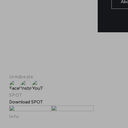
Ab
Urmărește
Facebook
Instgram
YouTube
SPOT
Download SPOT
Info