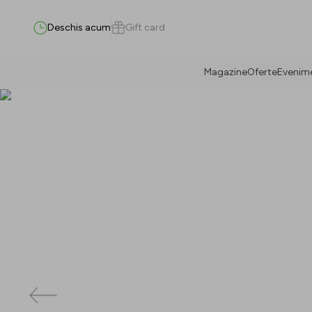
Deschis acum
Gift card
Magazine
Oferte
Evenim
Caută
Tot / Toate
(
0
)
Magazine
(
0
)
Oferte
(
0
)
Evenimente
(
0
)
Magazine
Oferte
Evenimente