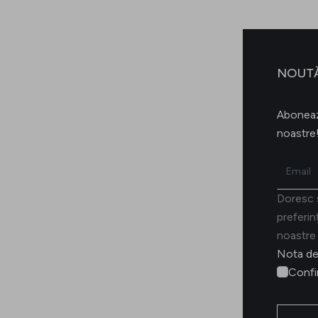
NOUTĂ
Abonează
noastre
Email
Doresc s
preferin
noastre 
Nota de
Confi