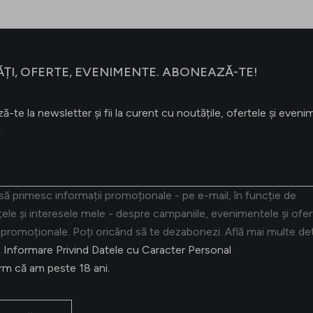
ȚI, OFERTE, EVENIMENTE. ABONEAZĂ-TE!
-te la newsletter și fii la curent cu noutățile, ofertele și even
!
ă primesc informații promoționale - pe e-mail, în funcție de
țele și interesele mele - despre campaniile, evenimentele și ofer
promoționale. Poți oricând să te dezabonezi. Află mai multe deta
 Informare Privind Datele cu Caracter Personal
.
rm că am peste 18 ani.