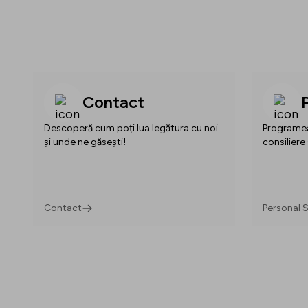
Contact
Descoperă cum poți lua legătura cu noi
Programea
și unde ne găsești!
consiliere 
Contact
Personal S