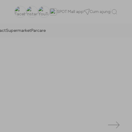
SPOT Mall app
Cum ajung
Facebook
Instagram
YouTube
act
Supermarket
Parcare