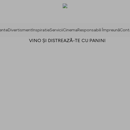
ente
Divertisment
Inspiratie
Servicii
Cinema
Responsabili Împreună
Cont